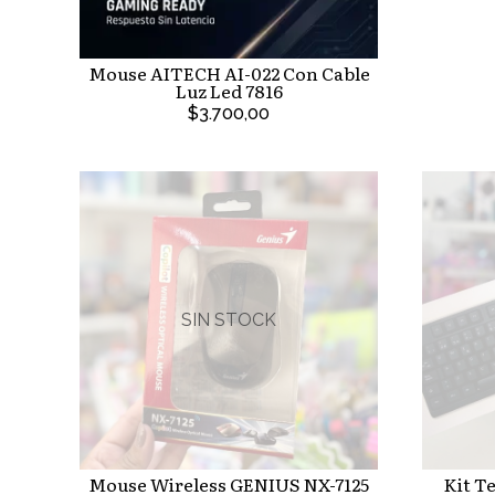
Mouse AITECH AI-022 Con Cable
Luz Led 7816
$3.700,00
SIN STOCK
Mouse Wireless GENIUS NX-7125
Kit T