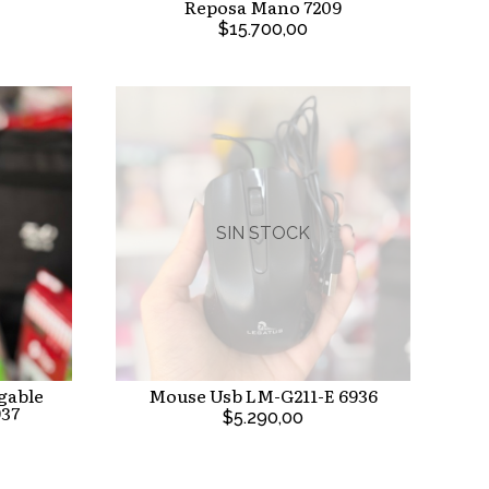
Reposa Mano 7209
$15.700,00
SIN STOCK
gable
Mouse Usb LM-G211-E 6936
37
$5.290,00