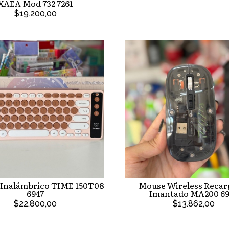
XAEA Mod 732 7261
$19.200,00
 Inalámbrico TIME 150T08
Mouse Wireless Recar
6947
Imantado MA200 69
$22.800,00
$13.862,00