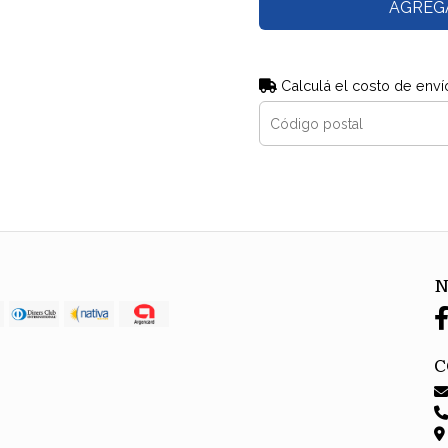
AGREG
Calculá el costo de enví
N
C