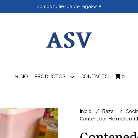
Somos tu tienda de regalos ♥
INICIO
PRODUCTOS
CONTACTO
0
Inicio
Bazar
Coci
Contenedor Hermético 1lt
Contened