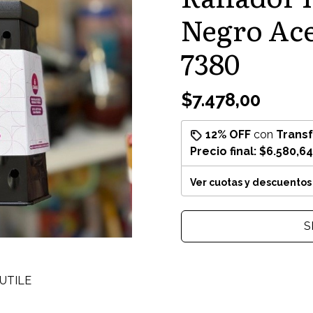
Negro Ac
7380
$7.478,00
12% OFF
con
Trans
Precio final:
$6.580,64
Ver cuotas y descuentos
S
 UTILE