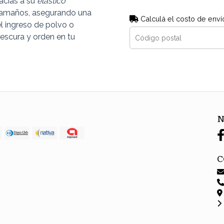
racias a su
elástico
s tamaños, asegurando una
Calculá el costo de enví
l ingreso de polvo o
rescura y orden en tu
N
C