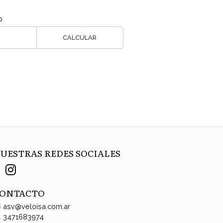
o
CALCULAR
UESTRAS REDES SOCIALES
ONTACTO
asv@veloisa.com.ar
3471683974