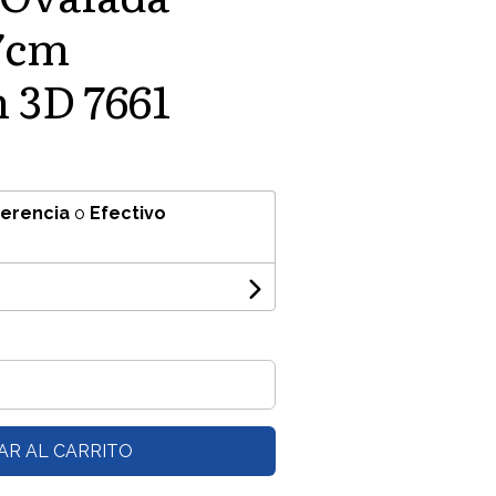
7cm
 3D 7661
ferencia
o
Efectivo
AR AL CARRITO