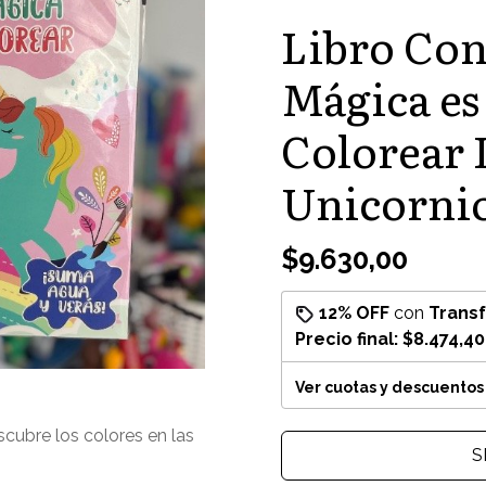
Libro Co
Mágica es 
Colorear 
Unicornio
$9.630,00
12% OFF
con
Trans
Precio final:
$8.474,40
Ver cuotas y descuentos
escubre los colores en las
S