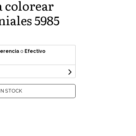
a colorear
niales 5985
ferencia
o
Efectivo
IN STOCK