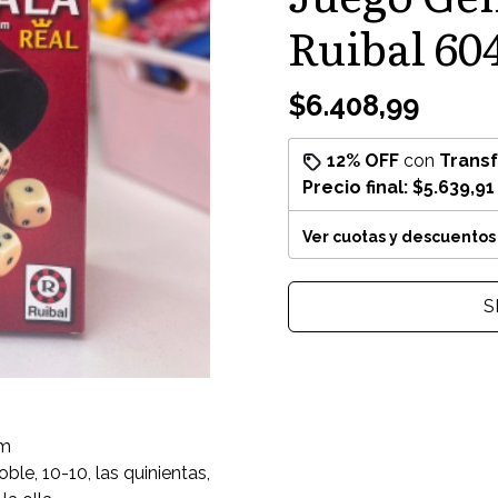
Ruibal 60
$6.408,99
12% OFF
con
Trans
Precio final:
$5.639,91
Ver cuotas y descuentos
S
mm
le, 10-10, las quinientas,