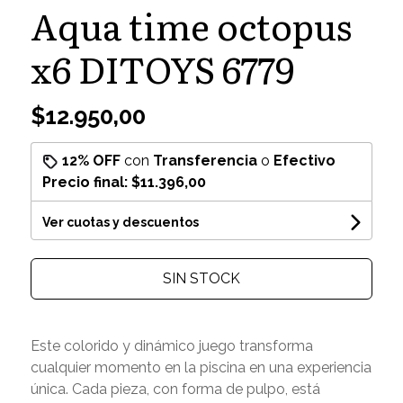
Aqua time octopus
x6 DITOYS 6779
$12.950,00
12% OFF
con
Transferencia
o
Efectivo
Precio final:
$11.396,00
Ver cuotas y descuentos
SIN STOCK
Este colorido y dinámico juego transforma
cualquier momento en la piscina en una experiencia
única. Cada pieza, con forma de pulpo, está