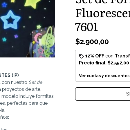
Fluoresce
7601
$2.900,00
12% OFF
con
Trans
Precio final:
$2.552,00
TES (IP)
Ver cuotas y descuentos
ad con nuestro
Set de
ra proyectos de arte,
S
 modelo incluye formitas
es, perfectas para que
ia.
eños:
tes.