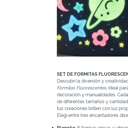
SET DE FORMITAS FLUORESCEN
Descubrí la diversión y creativid
Formitas Fluorescentes
, ideal pa
decoración y manualidades. Cada
de diferentes tamaños y cantidad
tus creaciones brillen con luz prop
Elegí entre tres encantadores dis
Planeta:
8 formas únicas y vibran