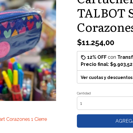
TALBOT 
Corazones
$11.254,00
12% OFF
con
Trans
Precio final:
$9.903,52
Ver cuotas y descuentos
Cantidad
t Corazones 1 Cierre
AGREG