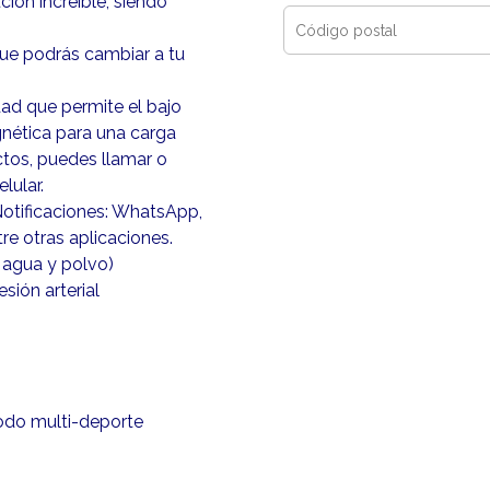
ión increíble, siendo
que podrás cambiar a tu
ad que permite el bajo
nética para una carga
ctos, puedes llamar o
lular.
Notificaciones: WhatsApp,
e otras aplicaciones.
e agua y polvo)
sión arterial
odo multi-deporte