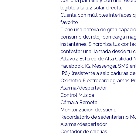
Con una pantalla y con una resoluc
legible a la luz solar directa.
Cuenta con múltiples interfaces 
favorito
Tiene una batería de gran capacid
consumo del reloj, con carga mag
instantánea. Sincroniza tus conta
contestar una llamada desde tu ce
Altavoz Estéreo de Alta Calidad 
Facebook, IG, Messenger, SMS entr
IP67 (resistente a salpicaduras d
Oxímetro Electrocardiogramas Pre
Alarma/despertador
Control Música
Cámara Remota
Monitorización del sueño
Recordatorio de sedentarismo M
Alarma/despertador
Contador de calorías