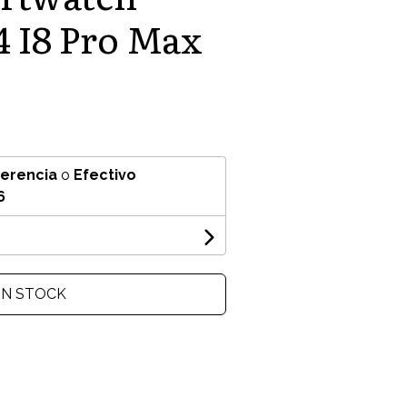
 I8 Pro Max
ferencia
o
Efectivo
6
IN STOCK