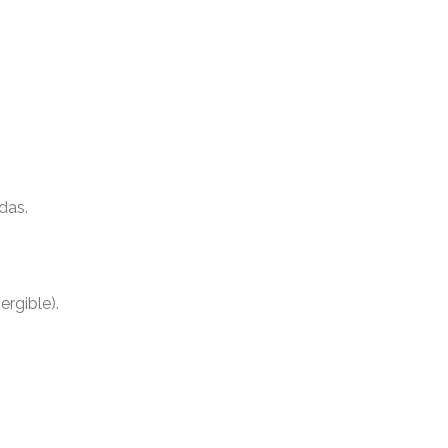
das.
rgible).