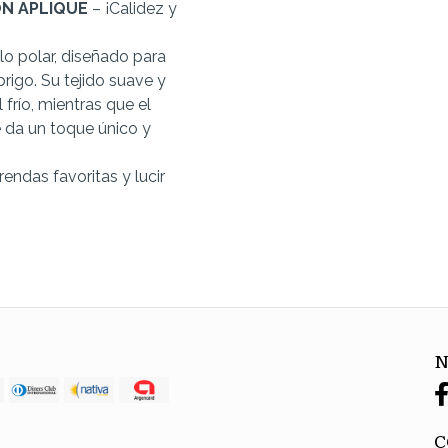
N APLIQUE
– ¡Calidez y
llo polar, diseñado para
igo. Su tejido suave y
 frío, mientras que el
e da un toque único y
endas favoritas y lucir
N
C