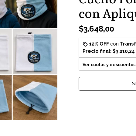
con Apliq
$3.648,00
12% OFF
con
Trans
Precio final:
$3.210,24
Ver cuotas y descuentos
S